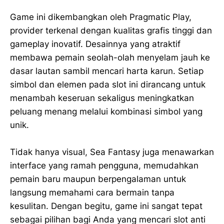
Game ini dikembangkan oleh Pragmatic Play,
provider terkenal dengan kualitas grafis tinggi dan
gameplay inovatif. Desainnya yang atraktif
membawa pemain seolah-olah menyelam jauh ke
dasar lautan sambil mencari harta karun. Setiap
simbol dan elemen pada slot ini dirancang untuk
menambah keseruan sekaligus meningkatkan
peluang menang melalui kombinasi simbol yang
unik.
Tidak hanya visual, Sea Fantasy juga menawarkan
interface yang ramah pengguna, memudahkan
pemain baru maupun berpengalaman untuk
langsung memahami cara bermain tanpa
kesulitan. Dengan begitu, game ini sangat tepat
sebagai pilihan bagi Anda yang mencari slot anti