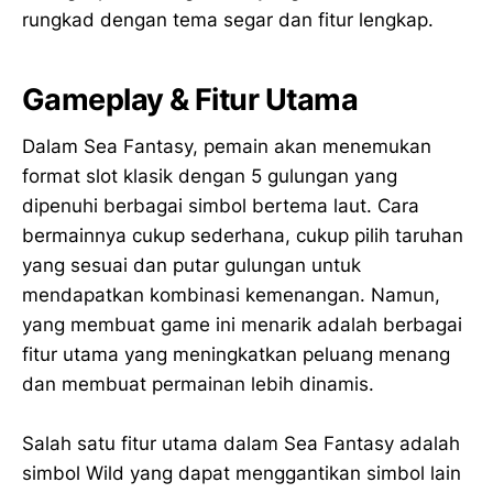
rungkad dengan tema segar dan fitur lengkap.
Gameplay & Fitur Utama
Dalam Sea Fantasy, pemain akan menemukan
format slot klasik dengan 5 gulungan yang
dipenuhi berbagai simbol bertema laut. Cara
bermainnya cukup sederhana, cukup pilih taruhan
yang sesuai dan putar gulungan untuk
mendapatkan kombinasi kemenangan. Namun,
yang membuat game ini menarik adalah berbagai
fitur utama yang meningkatkan peluang menang
dan membuat permainan lebih dinamis.
Salah satu fitur utama dalam Sea Fantasy adalah
simbol Wild yang dapat menggantikan simbol lain