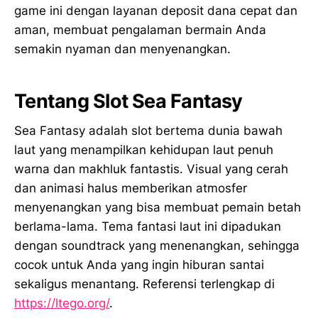
game ini dengan layanan deposit dana cepat dan
aman, membuat pengalaman bermain Anda
semakin nyaman dan menyenangkan.
Tentang Slot Sea Fantasy
Sea Fantasy adalah slot bertema dunia bawah
laut yang menampilkan kehidupan laut penuh
warna dan makhluk fantastis. Visual yang cerah
dan animasi halus memberikan atmosfer
menyenangkan yang bisa membuat pemain betah
berlama-lama. Tema fantasi laut ini dipadukan
dengan soundtrack yang menenangkan, sehingga
cocok untuk Anda yang ingin hiburan santai
sekaligus menantang. Referensi terlengkap di
https://ltego.org/
.