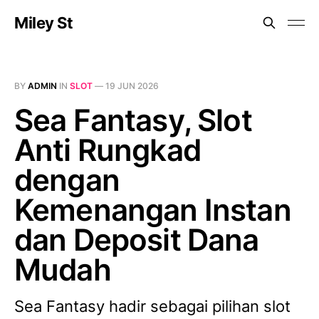
Miley St
BY
ADMIN
IN
SLOT
—
19 JUN 2026
Sea Fantasy, Slot
Anti Rungkad
dengan
Kemenangan Instan
dan Deposit Dana
Mudah
Sea Fantasy hadir sebagai pilihan slot