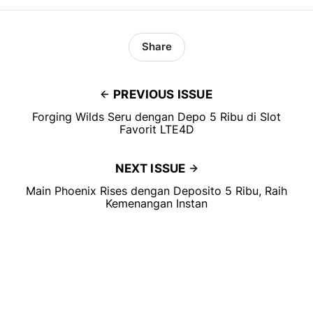
Share
PREVIOUS ISSUE
Forging Wilds Seru dengan Depo 5 Ribu di Slot
Favorit LTE4D
NEXT ISSUE
Main Phoenix Rises dengan Deposito 5 Ribu, Raih
Kemenangan Instan