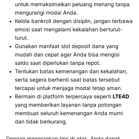
untuk memaksimalkan peluang menang tanpa
mengurangi modal Anda.
Kelola bankroll dengan disiplin, jangan terbawa
emosi saat mengalami kekalahan berturut-
turut.
Gunakan manfaat slot deposit dana yang
mudah dan cepat agar Anda bisa mengisi
saldo saat diperlukan tanpa repot.
Tentukan batas kemenangan dan kekalahan,
serta segera berhenti saat batas tersebut
tercapai untuk menjaga modal tetap aman.
Bermain di platform terpercaya seperti
LTE4D
yang memberikan layanan tanpa potongan
membuat seluruh kemenangan Anda murni
dan tidak berkurang.
Dengan menerapkan tips di atas, Anda dapat