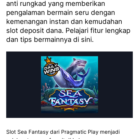
anti rungkad yang memberikan
pengalaman bermain seru dengan
kemenangan instan dan kemudahan
slot deposit dana. Pelajari fitur lengkap
dan tips bermainnya di sini.
Slot Sea Fantasy dari Pragmatic Play menjadi