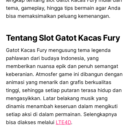
lengkap tentang slot Gatot Kacas Fury mulai dari
tema, gameplay, hingga tips bermain agar Anda
bisa memaksimalkan peluang kemenangan.
Tentang Slot Gatot Kacas Fury
Gatot Kacas Fury mengusung tema legenda
pahlawan dari budaya Indonesia, yang
memberikan nuansa epik dan penuh semangat
keberanian. Atmosfer game ini dibangun dengan
animasi yang menarik dan grafis berkualitas
tinggi, sehingga setiap putaran terasa hidup dan
mengasyikkan. Latar belakang musik yang
dinamis menambah keseruan dalam mengikuti
setiap aksi di dalam permainan. Selengkapnya
bisa diakses melalui
LTE4D
.