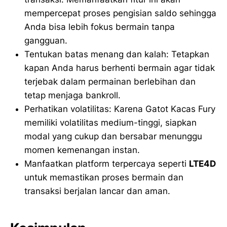
mempercepat proses pengisian saldo sehingga
Anda bisa lebih fokus bermain tanpa
gangguan.
Tentukan batas menang dan kalah: Tetapkan
kapan Anda harus berhenti bermain agar tidak
terjebak dalam permainan berlebihan dan
tetap menjaga bankroll.
Perhatikan volatilitas: Karena Gatot Kacas Fury
memiliki volatilitas medium-tinggi, siapkan
modal yang cukup dan bersabar menunggu
momen kemenangan instan.
Manfaatkan platform terpercaya seperti
LTE4D
untuk memastikan proses bermain dan
transaksi berjalan lancar dan aman.