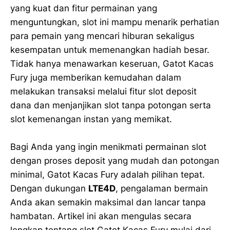
yang kuat dan fitur permainan yang
menguntungkan, slot ini mampu menarik perhatian
para pemain yang mencari hiburan sekaligus
kesempatan untuk memenangkan hadiah besar.
Tidak hanya menawarkan keseruan, Gatot Kacas
Fury juga memberikan kemudahan dalam
melakukan transaksi melalui fitur slot deposit
dana dan menjanjikan slot tanpa potongan serta
slot kemenangan instan yang memikat.
Bagi Anda yang ingin menikmati permainan slot
dengan proses deposit yang mudah dan potongan
minimal, Gatot Kacas Fury adalah pilihan tepat.
Dengan dukungan
LTE4D
, pengalaman bermain
Anda akan semakin maksimal dan lancar tanpa
hambatan. Artikel ini akan mengulas secara