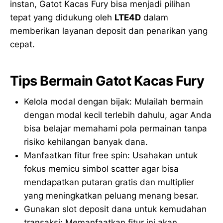
instan, Gatot Kacas Fury bisa menjadi pilihan
tepat yang didukung oleh
LTE4D
dalam
memberikan layanan deposit dan penarikan yang
cepat.
Tips Bermain Gatot Kacas Fury
Kelola modal dengan bijak: Mulailah bermain
dengan modal kecil terlebih dahulu, agar Anda
bisa belajar memahami pola permainan tanpa
risiko kehilangan banyak dana.
Manfaatkan fitur free spin: Usahakan untuk
fokus memicu simbol scatter agar bisa
mendapatkan putaran gratis dan multiplier
yang meningkatkan peluang menang besar.
Gunakan slot deposit dana untuk kemudahan
transaksi: Memanfaatkan fitur ini akan