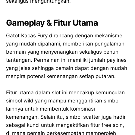
sekaligus menguntungkan.
Gameplay & Fitur Utama
Gatot Kacas Fury dirancang dengan mekanisme
yang mudah dipahami, memberikan pengalaman
bermain yang menyenangkan sekaligus penuh
tantangan. Permainan ini memiliki jumlah paylines
yang jelas sehingga pemain dapat dengan mudah
mengira potensi kemenangan setiap putaran.
Fitur utama dalam slot ini mencakup kemunculan
simbol wild yang mampu menggantikan simbol
lainnya untuk membentuk kombinasi
kemenangan. Selain itu, simbol scatter juga hadir
sebagai kunci untuk mengaktifkan fitur free spin,
di mana pemain berkesempatan memperoleh