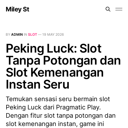
Miley St
BY
ADMIN
IN
SLOT
—
19 MAY 2026
Peking Luck: Slot
Tanpa Potongan dan
Slot Kemenangan
Instan Seru
Temukan sensasi seru bermain slot
Peking Luck dari Pragmatic Play.
Dengan fitur slot tanpa potongan dan
slot kemenangan instan, game ini