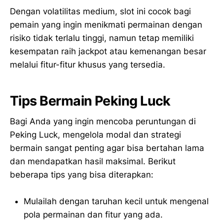
Dengan volatilitas medium, slot ini cocok bagi
pemain yang ingin menikmati permainan dengan
risiko tidak terlalu tinggi, namun tetap memiliki
kesempatan raih jackpot atau kemenangan besar
melalui fitur-fitur khusus yang tersedia.
Tips Bermain Peking Luck
Bagi Anda yang ingin mencoba peruntungan di
Peking Luck, mengelola modal dan strategi
bermain sangat penting agar bisa bertahan lama
dan mendapatkan hasil maksimal. Berikut
beberapa tips yang bisa diterapkan:
Mulailah dengan taruhan kecil untuk mengenal
pola permainan dan fitur yang ada.