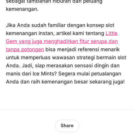
sebagai tambahan hiburan dan peluang
kemenangan.
Jika Anda sudah familiar dengan konsep slot
kemenangan instan, artikel kami tentang
Little
Gem yang juga menghadirkan fitur serupa dan
tanpa potongan
bisa menjadi referensi menarik
untuk memperluas wawasan strategi bermain slot
Anda. Jadi, siap merasakan sensasi dingin dan
manis dari Ice Mints? Segera mulai petualangan
Anda dan raih kemenangan besar sekarang juga!
Share