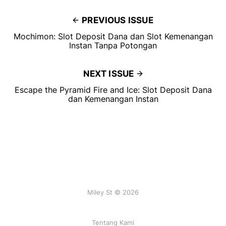
PREVIOUS ISSUE
Mochimon: Slot Deposit Dana dan Slot Kemenangan
Instan Tanpa Potongan
NEXT ISSUE
Escape the Pyramid Fire and Ice: Slot Deposit Dana
dan Kemenangan Instan
Miley St © 2026
Tentang Kami