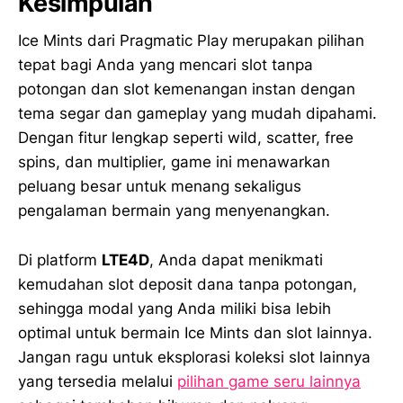
Kesimpulan
Ice Mints dari Pragmatic Play merupakan pilihan
tepat bagi Anda yang mencari slot tanpa
potongan dan slot kemenangan instan dengan
tema segar dan gameplay yang mudah dipahami.
Dengan fitur lengkap seperti wild, scatter, free
spins, dan multiplier, game ini menawarkan
peluang besar untuk menang sekaligus
pengalaman bermain yang menyenangkan.
Di platform
LTE4D
, Anda dapat menikmati
kemudahan slot deposit dana tanpa potongan,
sehingga modal yang Anda miliki bisa lebih
optimal untuk bermain Ice Mints dan slot lainnya.
Jangan ragu untuk eksplorasi koleksi slot lainnya
yang tersedia melalui
pilihan game seru lainnya