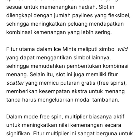
sesuai untuk memenangkan hadiah. Slot ini
dilengkapi dengan jumlah paylines yang fleksibel,
sehingga meningkatkan peluang mendapatkan
kombinasi kemenangan yang lebih sering.
Fitur utama dalam Ice Mints meliputi simbol
wild
yang dapat menggantikan simbol lainnya,
sehingga memudahkan pembentukan kombinasi
menang. Selain itu, slot ini juga memiliki fitur
scatter
yang memicu putaran gratis (free spins),
memberikan kesempatan ekstra untuk menang
tanpa harus mengeluarkan modal tambahan.
Dalam mode free spin, multiplier biasanya aktif
untuk meningkatkan nilai kemenangan secara
signifikan. Fitur multiplier ini sangat berguna untuk