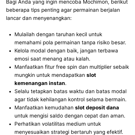
Bagi Anda yang ingin mencoba Mochimon, berikut
beberapa tips penting agar permainan berjalan
lancar dan menyenangkan:
Mulailah dengan taruhan kecil untuk
memahami pola permainan tanpa risiko besar.
Kelola modal dengan baik, jangan terbawa
emosi saat menang atau kalah.
Manfaatkan fitur free spin dan multiplier sebaik
mungkin untuk mendapatkan
slot
kemenangan instan
.
Selalu tetapkan batas waktu dan batas modal
agar tidak kehilangan kontrol selama bermain.
Manfaatkan kemudahan
slot deposit dana
untuk mengisi saldo dengan cepat dan aman.
Perhatikan volatilitas medium untuk
menyesuaikan strategi bertaruh yang efektif.