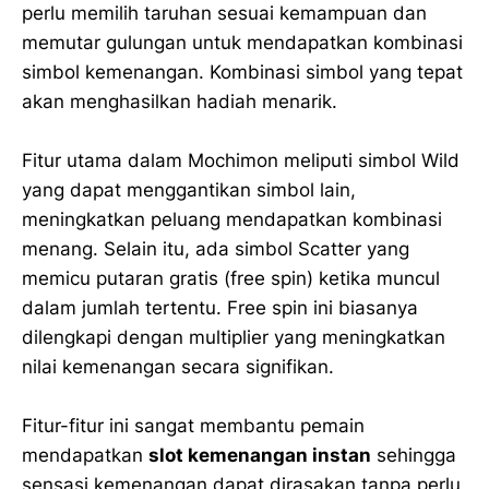
perlu memilih taruhan sesuai kemampuan dan
memutar gulungan untuk mendapatkan kombinasi
simbol kemenangan. Kombinasi simbol yang tepat
akan menghasilkan hadiah menarik.
Fitur utama dalam Mochimon meliputi simbol Wild
yang dapat menggantikan simbol lain,
meningkatkan peluang mendapatkan kombinasi
menang. Selain itu, ada simbol Scatter yang
memicu putaran gratis (free spin) ketika muncul
dalam jumlah tertentu. Free spin ini biasanya
dilengkapi dengan multiplier yang meningkatkan
nilai kemenangan secara signifikan.
Fitur-fitur ini sangat membantu pemain
mendapatkan
slot kemenangan instan
sehingga
sensasi kemenangan dapat dirasakan tanpa perlu