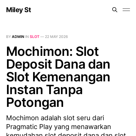
Miley St
BY
ADMIN
IN
SLOT
—
22 MAY 2026
Mochimon: Slot
Deposit Dana dan
Slot Kemenangan
Instan Tanpa
Potongan
Mochimon adalah slot seru dari
Pragmatic Play yang menawarkan
kemudahan slot deposit dana dan slot