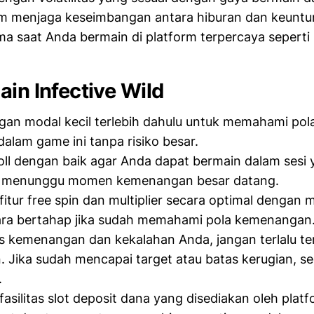
 menjaga keseimbangan antara hiburan dan keuntu
ma saat Anda bermain di platform terpercaya seperti
ain Infective Wild
gan modal kecil terlebih dahulu untuk memahami pol
 dalam game ini tanpa risiko besar.
oll dengan baik agar Anda dapat bermain dalam sesi
n menunggu momen kemenangan besar datang.
itur free spin dan multiplier secara optimal dengan
ara bertahap jika sudah memahami pola kemenangan
as kemenangan dan kekalahan Anda, jangan terlalu t
. Jika sudah mencapai target atau batas kerugian, s
.
asilitas slot deposit dana yang disediakan oleh plat