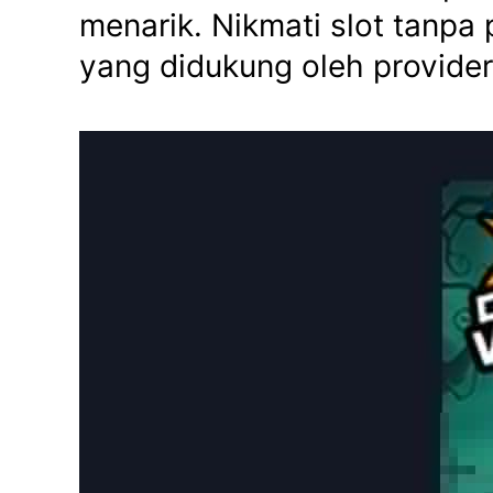
menarik. Nikmati slot tanpa
yang didukung oleh provider