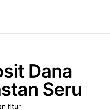
osit Dana
stan Seru
n fitur