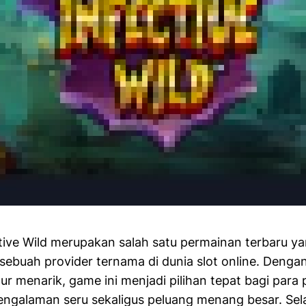
tive Wild merupakan salah satu permainan terbaru yang
 sebuah provider ternama di dunia slot online. Deng
itur menarik, game ini menjadi pilihan tepat bagi par
ngalaman seru sekaligus peluang menang besar. Selain