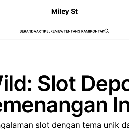
Miley St
BERANDA
ARTIKEL
REVIEW
TENTANG KAMI
KONTAK
ild: Slot Dep
emenangan In
galaman slot dengan tema unik da