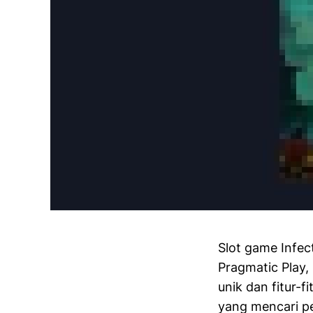
Slot game Infec
Pragmatic Play,
unik dan fitur-f
yang mencari pe