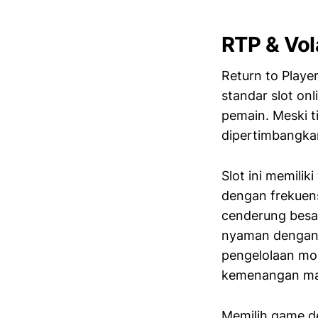
RTP & Vola
Return to Player
standar slot on
pemain. Meski t
dipertimbangkan
Slot ini memili
dengan frekuens
cenderung besar
nyaman dengan ri
pengelolaan mod
kemenangan maks
Memilih game de