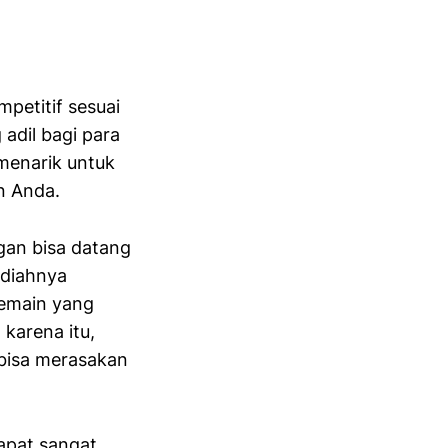
mpetitif sesuai
adil bagi para
 menarik untuk
n Anda.
ngan bisa datang
adiahnya
pemain yang
 karena itu,
 bisa merasakan
apat sangat