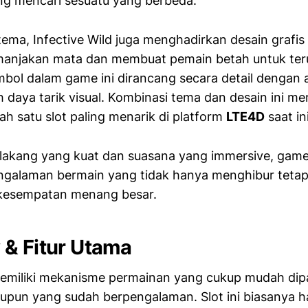
ng mencari sesuatu yang berbeda.
 tema, Infective Wild juga menghadirkan desain grafis
manjakan mata dan membuat pemain betah untuk ter
mbol dalam game ini dirancang secara detail dengan 
aya tarik visual. Kombinasi tema dan desain ini me
ah satu slot paling menarik di platform
LTE4D
saat ini
lakang yang kuat dan suasana yang immersive, game 
galaman bermain yang tidak hanya menghibur tetap
kesempatan menang besar.
& Fitur Utama
 memiliki mekanisme permainan yang cukup mudah dip
upun yang sudah berpengalaman. Slot ini biasanya h