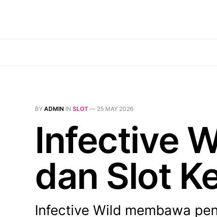
BY
ADMIN
IN
SLOT
—
25 MAY 2026
Infective W
dan Slot K
Infective Wild membawa pen