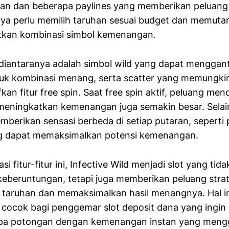
gan dan beberapa paylines yang memberikan peluang
ya perlu memilih taruhan sesuai budget dan memuta
kan kombinasi simbol kemenangan.
diantaranya adalah simbol wild yang dapat mengganti
k kombinasi menang, serta scatter yang memungki
kan fitur free spin. Saat free spin aktif, peluang me
 meningkatkan kemenangan juga semakin besar. Selain 
berikan sensasi berbeda di setiap putaran, sepert
ng dapat memaksimalkan potensi kemenangan.
 fitur-fitur ini, Infective Wild menjadi slot yang tid
eberuntungan, tetapi juga memberikan peluang strat
 taruhan dan memaksimalkan hasil menangnya. Hal 
 cocok bagi penggemar slot deposit dana yang ingi
anpa potongan dengan kemenangan instan yang meng