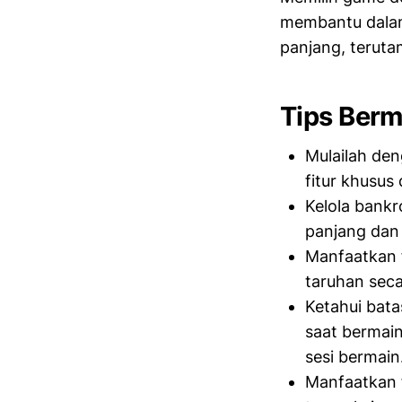
membantu dalam
panjang, teruta
Tips Berm
Mulailah den
fitur khusus
Kelola bankr
panjang da
Manfaatkan f
taruhan sec
Ketahui bat
saat bermain
sesi bermain
Manfaatkan f