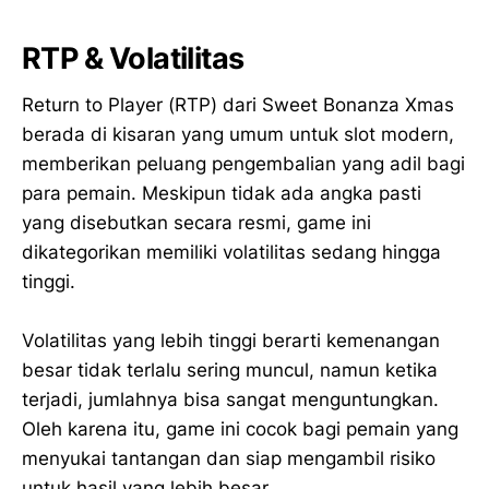
RTP & Volatilitas
Return to Player (RTP) dari Sweet Bonanza Xmas
berada di kisaran yang umum untuk slot modern,
memberikan peluang pengembalian yang adil bagi
para pemain. Meskipun tidak ada angka pasti
yang disebutkan secara resmi, game ini
dikategorikan memiliki volatilitas sedang hingga
tinggi.
Volatilitas yang lebih tinggi berarti kemenangan
besar tidak terlalu sering muncul, namun ketika
terjadi, jumlahnya bisa sangat menguntungkan.
Oleh karena itu, game ini cocok bagi pemain yang
menyukai tantangan dan siap mengambil risiko
untuk hasil yang lebih besar.