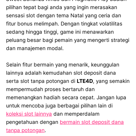
pilihan tepat bagi anda yang ingin merasakan
sensasi slot dengan tema Natal yang ceria dan
fitur bonus melimpah. Dengan tingkat volatilitas
sedang hingga tinggi, game ini menawarkan
peluang besar bagi pemain yang mengerti strategi
dan manajemen modal.
Selain fitur bermain yang menarik, keunggulan
lainnya adalah kemudahan slot deposit dana
serta slot tanpa potongan di
LTE4D
, yang semakin
mempermudah proses bertaruh dan
memenangkan hadiah secara cepat. Jangan lupa
untuk mencoba juga berbagai pilihan lain di
koleksi slot lainnya
dan memperdalam
pengetahuan dengan
bermain slot deposit dana
tanpa potongan
.