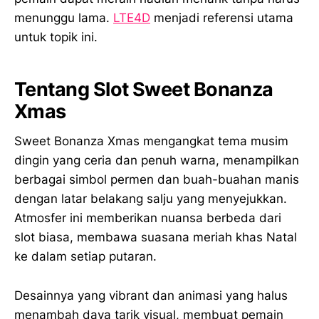
menunggu lama.
LTE4D
menjadi referensi utama
untuk topik ini.
Tentang Slot Sweet Bonanza
Xmas
Sweet Bonanza Xmas mengangkat tema musim
dingin yang ceria dan penuh warna, menampilkan
berbagai simbol permen dan buah-buahan manis
dengan latar belakang salju yang menyejukkan.
Atmosfer ini memberikan nuansa berbeda dari
slot biasa, membawa suasana meriah khas Natal
ke dalam setiap putaran.
Desainnya yang vibrant dan animasi yang halus
menambah daya tarik visual, membuat pemain