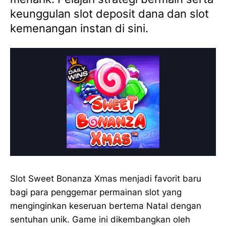
keunggulan slot deposit dana dan slot
kemenangan instan di sini.
Slot Sweet Bonanza Xmas menjadi favorit baru
bagi para penggemar permainan slot yang
menginginkan keseruan bertema Natal dengan
sentuhan unik. Game ini dikembangkan oleh