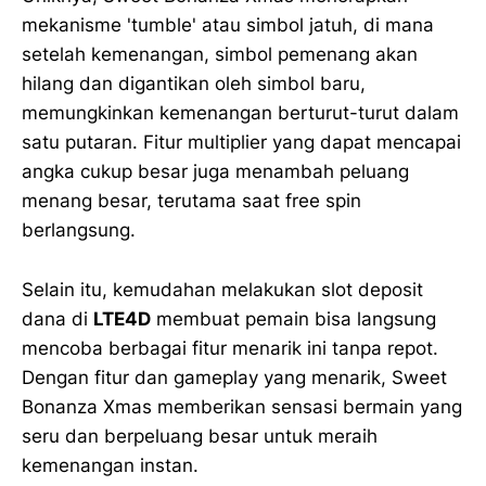
mekanisme 'tumble' atau simbol jatuh, di mana
setelah kemenangan, simbol pemenang akan
hilang dan digantikan oleh simbol baru,
memungkinkan kemenangan berturut-turut dalam
satu putaran. Fitur multiplier yang dapat mencapai
angka cukup besar juga menambah peluang
menang besar, terutama saat free spin
berlangsung.
Selain itu, kemudahan melakukan slot deposit
dana di
LTE4D
membuat pemain bisa langsung
mencoba berbagai fitur menarik ini tanpa repot.
Dengan fitur dan gameplay yang menarik, Sweet
Bonanza Xmas memberikan sensasi bermain yang
seru dan berpeluang besar untuk meraih
kemenangan instan.