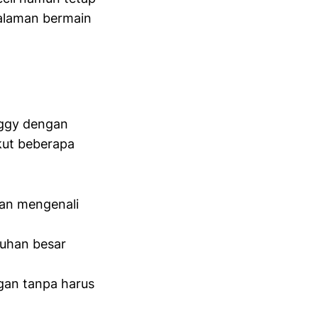
alaman bermain
iggy dengan
kut beberapa
dan mengenali
ruhan besar
gan tanpa harus