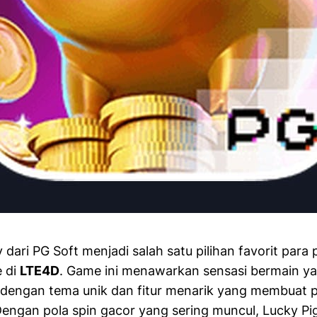
y dari PG Soft menjadi salah satu pilihan favorit par
e di
LTE4D
. Game ini menawarkan sensasi bermain y
engan tema unik dan fitur menarik yang membuat 
Dengan pola spin gacor yang sering muncul, Lucky 