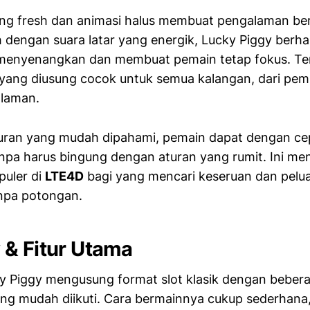
yang fresh dan animasi halus membuat pengalaman b
 dengan suara latar yang energik, Lucky Piggy berha
menyenangkan dan membuat pemain tetap fokus. T
yang diusung cocok untuk semua kalangan, dari pem
laman.
ran yang mudah dipahami, pemain dapat dengan ce
npa harus bingung dengan aturan yang rumit. Ini me
puler di
LTE4D
bagi yang mencari keseruan dan pel
anpa potongan.
& Fitur Utama
y Piggy mengusung format slot klasik dengan beber
ang mudah diikuti. Cara bermainnya cukup sederhan