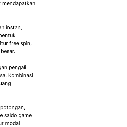
uk mendapatkan
n instan,
mbentuk
tur free spin,
 besar.
gan pengali
asa. Kombinasi
luang
 potongan,
ke saldo game
ur modal