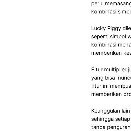
perlu memasang
kombinasi simb
Lucky Piggy dil
seperti simbol 
kombinasi menang
memberikan kese
Fitur multiplie
yang bisa muncu
fitur ini membu
memberikan prof
Keunggulan lain
sehingga setiap
tanpa penguran