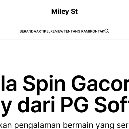
Miley St
BERANDA
ARTIKEL
REVIEW
TENTANG KAMI
KONTAK
la Spin Gacor 
y dari PG Sof
kan pengalaman bermain yang ser