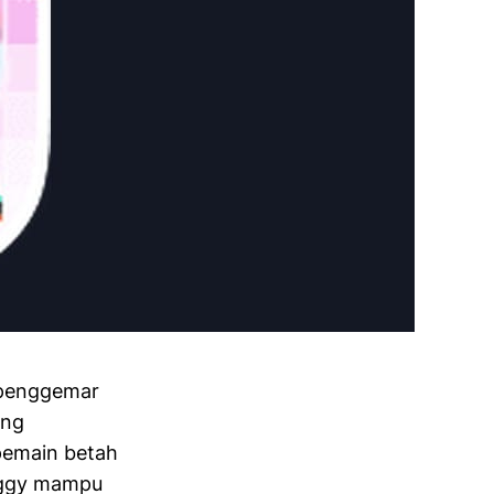
a penggemar
ang
pemain betah
Piggy mampu