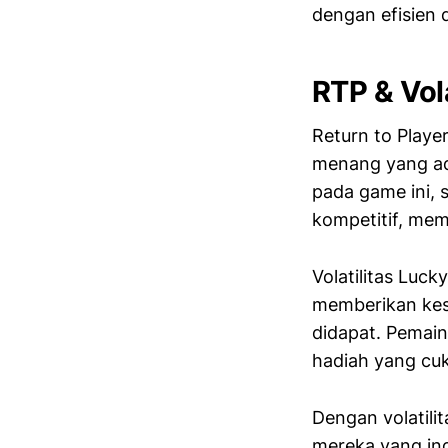
dengan efisien
RTP & Vola
Return to Playe
menang yang ad
pada game ini, 
kompetitif, mem
Volatilitas Luc
memberikan kes
didapat. Pemai
hadiah yang cuk
Dengan volatili
mereka yang in