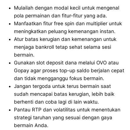
Mulailah dengan modal kecil untuk mengenal
pola permainan dan fitur-fitur yang ada.
Manfaatkan fitur free spin dan multiplier untuk
meningkatkan peluang kemenangan instan.
Atur batas kerugian dan kemenangan untuk
menjaga bankroll tetap sehat selama sesi
bermain.
Gunakan slot deposit dana melalui OVO atau
Gopay agar proses top-up saldo berjalan cepat
dan tidak mengganggu fokus bermain.
Jangan tergoda untuk terus bermain saat
sudah mencapai batas kerugian, lebih baik
berhenti dan coba lagi di lain waktu.
Pantau RTP dan volatilitas untuk menentukan
strategi taruhan yang sesuai dengan gaya
bermain Anda.