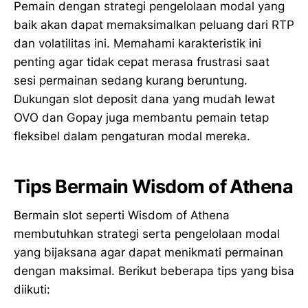
Pemain dengan strategi pengelolaan modal yang
baik akan dapat memaksimalkan peluang dari RTP
dan volatilitas ini. Memahami karakteristik ini
penting agar tidak cepat merasa frustrasi saat
sesi permainan sedang kurang beruntung.
Dukungan slot deposit dana yang mudah lewat
OVO dan Gopay juga membantu pemain tetap
fleksibel dalam pengaturan modal mereka.
Tips Bermain Wisdom of Athena
Bermain slot seperti Wisdom of Athena
membutuhkan strategi serta pengelolaan modal
yang bijaksana agar dapat menikmati permainan
dengan maksimal. Berikut beberapa tips yang bisa
diikuti: