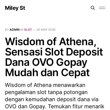
Miley St
BY
ADMIN
IN
SLOT
—
30 MAY 2026
Wisdom of Athena,
Sensasi Slot Deposit
Dana OVO Gopay
Mudah dan Cepat
Wisdom of Athena menawarkan
pengalaman slot tanpa potongan
dengan kemudahan deposit dana via
OVO dan Gopay. Temukan fitur menarik