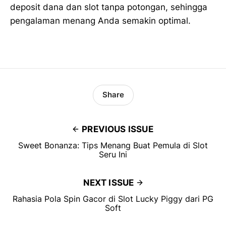
deposit dana dan slot tanpa potongan, sehingga
pengalaman menang Anda semakin optimal.
Share
PREVIOUS ISSUE
Sweet Bonanza: Tips Menang Buat Pemula di Slot
Seru Ini
NEXT ISSUE
Rahasia Pola Spin Gacor di Slot Lucky Piggy dari PG
Soft