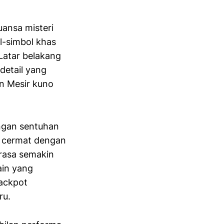
ansa misteri
ol-simbol khas
Latar belakang
detail yang
n Mesir kuno
ngan sentuhan
ra cermat dengan
rasa semakin
ain yang
jackpot
ru.