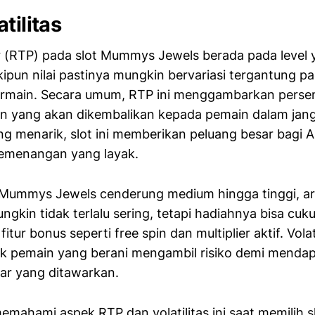
tilitas
r (RTP) pada slot Mummys Jewels berada pada level
kipun nilai pastinya mungkin bervariasi tergantung p
rmain. Secara umum, RTP ini menggambarkan persen
han yang akan dikembalikan kepada pemain dalam jan
 menarik, slot ini memberikan peluang besar bagi 
emenangan yang layak.
a Mummys Jewels cenderung medium hingga tinggi, ar
kin tidak terlalu sering, tetapi hadiahnya bisa cuku
itur bonus seperti free spin dan multiplier aktif. Volati
uk pemain yang berani mengambil risiko demi mendap
sar yang ditawarkan.
emahami aspek RTP dan volatilitas ini saat memilih s