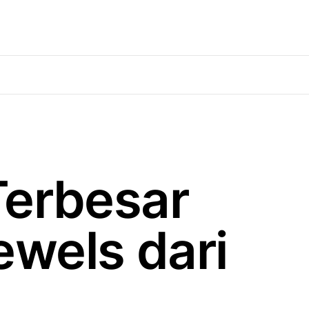
Terbesar
wels dari