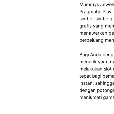
Mummys Jewels 
Pragmatic Play
simbol-simbol p
grafis yang me
menawarkan pen
berpeluang memb
Bagi Anda pengg
menarik yang 
melakukan slot d
tepat bagi pem
instan, sehingg
dengan potonga
menikmati game 