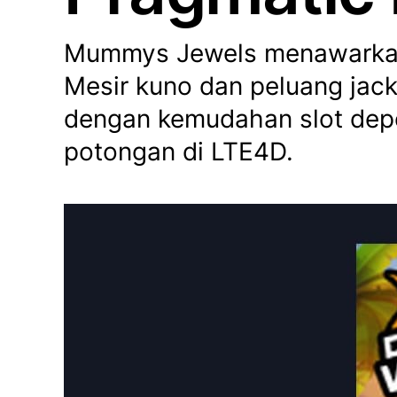
Mummys Jewels menawarkan 
Mesir kuno dan peluang jack
dengan kemudahan slot depo
potongan di LTE4D.