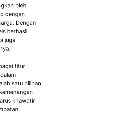
ngkan oleh
no dengan
rharga. Dengan
s berhasil
i juga
nya.
agai fitur
 dalam
alah satu pilihan
t kemenangan
arus khawatir
empatan