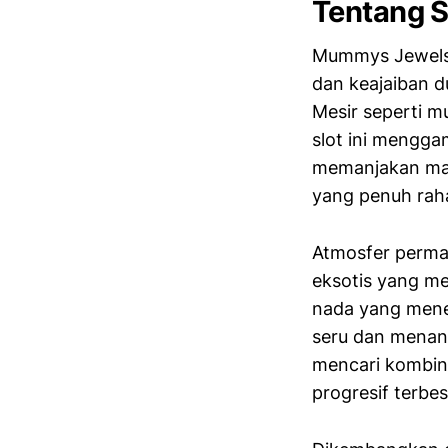
Tentang 
Mummys Jewels 
dan keajaiban d
Mesir seperti m
slot ini mengg
memanjakan mat
yang penuh raha
Atmosfer perma
eksotis yang me
nada yang mene
seru dan menan
mencari kombina
progresif terbe