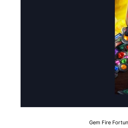
Gem Fire Fortun