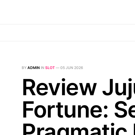
BY
ADMIN
IN
SLOT
—
05 JUN 2026
Review Juj
Fortune: S
Pragmatic 