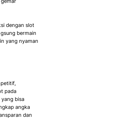
g gemar
si dengan slot
angsung bermain
ain yang nyaman
etitif,
ot pada
 yang bisa
ungkap angka
ransparan dan