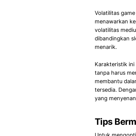
Volatilitas gam
menawarkan kes
volatilitas med
dibandingkan slo
menarik.
Karakteristik i
tanpa harus men
membantu dalam
tersedia. Deng
yang menyenangk
Tips Berm
Untuk mengopti