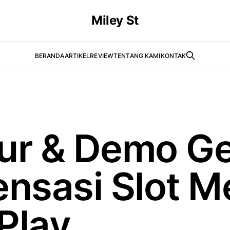
Miley St
BERANDA
ARTIKEL
REVIEW
TENTANG KAMI
KONTAK
ur & Demo Ge
ensasi Slot M
Play