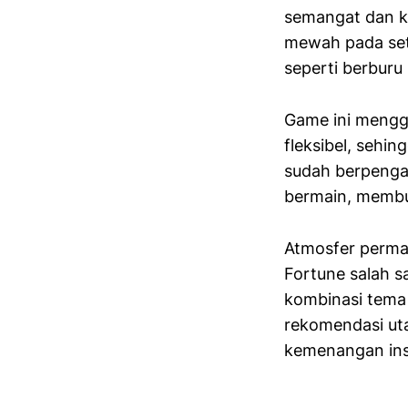
semangat dan k
mewah pada set
seperti berburu 
Game ini mengg
fleksibel, sehi
sudah berpenga
bermain, membu
Atmosfer perma
Fortune salah s
kombinasi tema 
rekomendasi ut
kemenangan ins