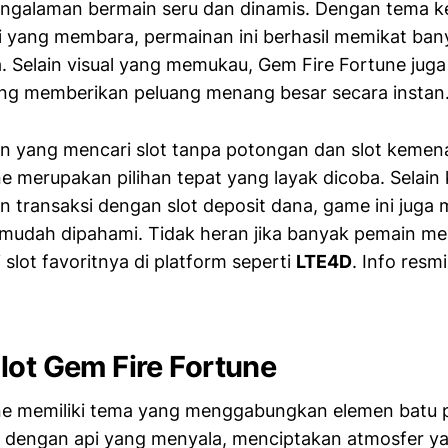
galaman bermain seru dan dinamis. Dengan tema 
i yang membara, permainan ini berhasil memikat ba
ia. Selain visual yang memukau, Gem Fire Fortune juga
yang memberikan peluang menang besar secara instan
n yang mencari slot tanpa potongan dan slot kemen
e merupakan pilihan tepat yang layak dicoba. Selai
 transaksi dengan slot deposit dana, game ini juga 
mudah dipahami. Tidak heran jika banyak pemain me
slot favoritnya di platform seperti
LTE4D
. Info resmi
lot Gem Fire Fortune
ne memiliki tema yang menggabungkan elemen batu 
 dengan api yang menyala, menciptakan atmosfer y