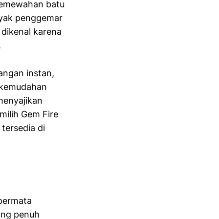
kemewahan batu
nyak penggemar
 dikenal karena
.
angan instan,
n kemudahan
menyajikan
milih Gem Fire
 tersedia di
permata
ang penuh