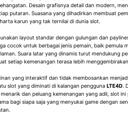
ehangatan. Desain grafisnya detail dan modern, m
iap putaran. Suasana yang dihadirkan membuat pem
harta karun yang tak ternilai di dunia slot.
unakan layout standar dengan gulungan dan payline
ngga cocok untuk berbagai jenis pemain, baik pemula
laman. Suara latar yang dinamis turut mendukung p
at setiap kemenangan terasa lebih menggembirakan
inan yang interaktif dan tidak membosankan menjad
atu slot yang diminati di kalangan pengguna
LTE4D
. 
menarik dan peluang kemenangan yang adil, slot ini
ama bagi siapa saja yang menyukai game dengan sen
tan.