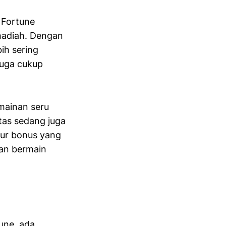
e Fortune
hadiah. Dengan
ih sering
 juga cukup
rmainan seru
tas sedang juga
tur bonus yang
man bermain
une, ada