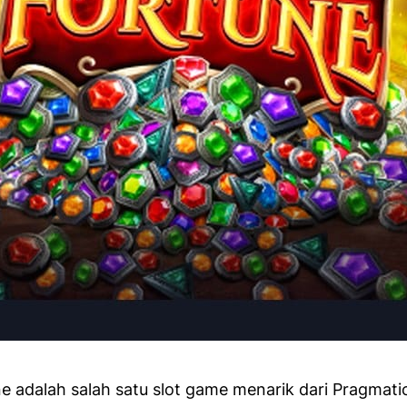
e adalah salah satu slot game menarik dari Pragmati