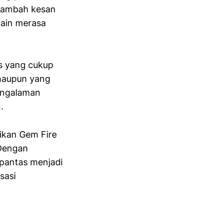
enambah kesan
ain merasa
s yang cukup
 maupun yang
engalaman
.
ikan Gem Fire
Dengan
 pantas menjadi
sasi