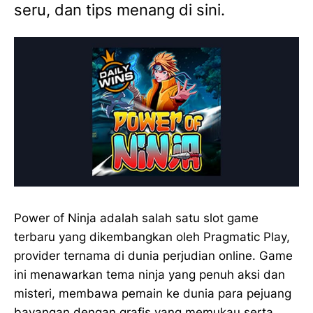
seru, dan tips menang di sini.
Power of Ninja adalah salah satu slot game
terbaru yang dikembangkan oleh Pragmatic Play,
provider ternama di dunia perjudian online. Game
ini menawarkan tema ninja yang penuh aksi dan
misteri, membawa pemain ke dunia para pejuang
bayangan dengan grafis yang memukau serta