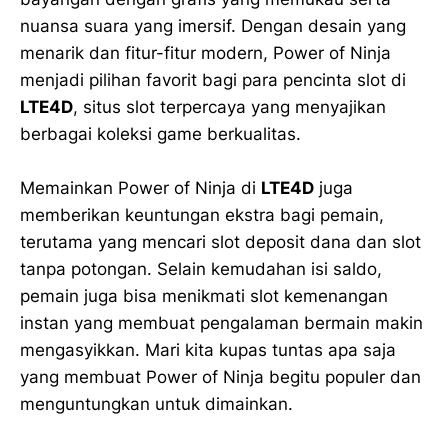
nuansa suara yang imersif. Dengan desain yang
menarik dan fitur-fitur modern, Power of Ninja
menjadi pilihan favorit bagi para pencinta slot di
LTE4D
, situs slot terpercaya yang menyajikan
berbagai koleksi game berkualitas.
Memainkan Power of Ninja di
LTE4D
juga
memberikan keuntungan ekstra bagi pemain,
terutama yang mencari slot deposit dana dan slot
tanpa potongan. Selain kemudahan isi saldo,
pemain juga bisa menikmati slot kemenangan
instan yang membuat pengalaman bermain makin
mengasyikkan. Mari kita kupas tuntas apa saja
yang membuat Power of Ninja begitu populer dan
menguntungkan untuk dimainkan.