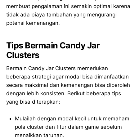
membuat pengalaman ini semakin optimal karena
tidak ada biaya tambahan yang mengurangi
potensi kemenangan.
Tips Bermain Candy Jar
Clusters
Bermain Candy Jar Clusters memerlukan
beberapa strategi agar modal bisa dimanfaatkan
secara maksimal dan kemenangan bisa diperoleh
dengan lebih konsisten. Berikut beberapa tips
yang bisa diterapkan:
Mulailah dengan modal kecil untuk memahami
pola cluster dan fitur dalam game sebelum
menaikkan taruhan.