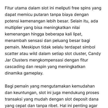
Fitur utama dalam slot ini meliputi free spins yang
dapat memicu putaran tanpa biaya dengan
potensi kemenangan lebih besar. Selain itu, ada
multiplier yang bisa meningkatkan nilai
kemenangan hingga beberapa kali lipat,
menambah sensasi dan peluang besar bagi
pemain. Meskipun tidak selalu terdapat simbol
scatter atau wild dalam setiap slot cluster, Candy
Jar Clusters mengkompensasi dengan fitur
cascading dan respin yang meningkatkan
dinamika gameplay.
Bagi pemain yang mengutamakan kemudahan
dan keuntungan, slot ini juga mendukung proses
transaksi yang mudah dengan slot deposit dana
yang cepat dan tanpa ribet. Hal ini penting agar