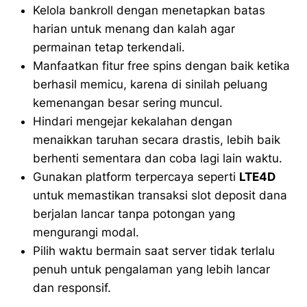
Kelola bankroll dengan menetapkan batas
harian untuk menang dan kalah agar
permainan tetap terkendali.
Manfaatkan fitur free spins dengan baik ketika
berhasil memicu, karena di sinilah peluang
kemenangan besar sering muncul.
Hindari mengejar kekalahan dengan
menaikkan taruhan secara drastis, lebih baik
berhenti sementara dan coba lagi lain waktu.
Gunakan platform terpercaya seperti
LTE4D
untuk memastikan transaksi slot deposit dana
berjalan lancar tanpa potongan yang
mengurangi modal.
Pilih waktu bermain saat server tidak terlalu
penuh untuk pengalaman yang lebih lancar
dan responsif.