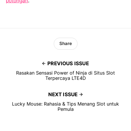
potongan
.
Share
PREVIOUS ISSUE
Rasakan Sensasi Power of Ninja di Situs Slot
Terpercaya LTE4D
NEXT ISSUE
Lucky Mouse: Rahasia & Tips Menang Slot untuk
Pemula