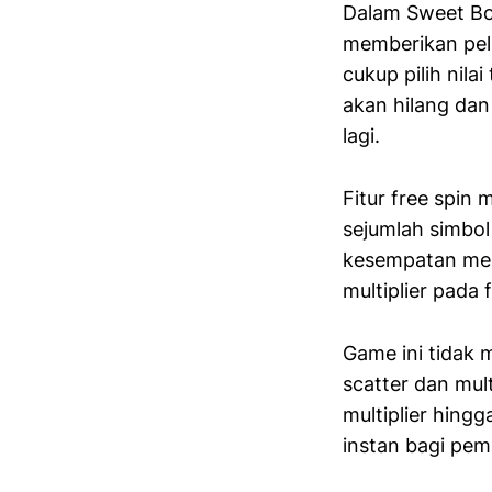
Dalam Sweet Bo
memberikan pel
cukup pilih nil
akan hilang dan
lagi.
Fitur free spin 
sejumlah simbol
kesempatan men
multiplier pada
Game ini tidak 
scatter dan mul
multiplier hing
instan bagi pem