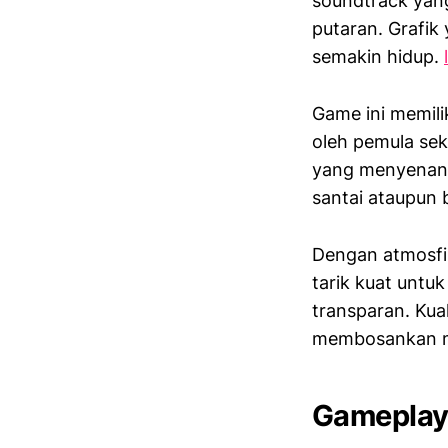
soundtrack yan
putaran. Grafik
semakin hidup.
Game ini memili
oleh pemula sek
yang menyenang
santai ataupun 
Dengan atmosfir
tarik kuat untu
transparan. Kua
membosankan me
Gameplay 