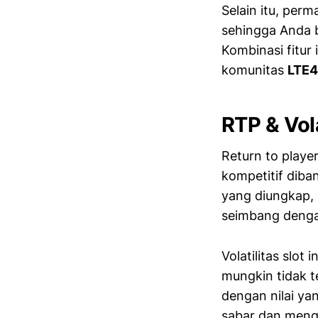
Selain itu, per
sehingga Anda 
Kombinasi fitur
komunitas
LTE
RTP & Vola
Return to playe
kompetitif diban
yang diungkap,
seimbang dengan
Volatilitas slot
mungkin tidak t
dengan nilai ya
sabar dan mengi