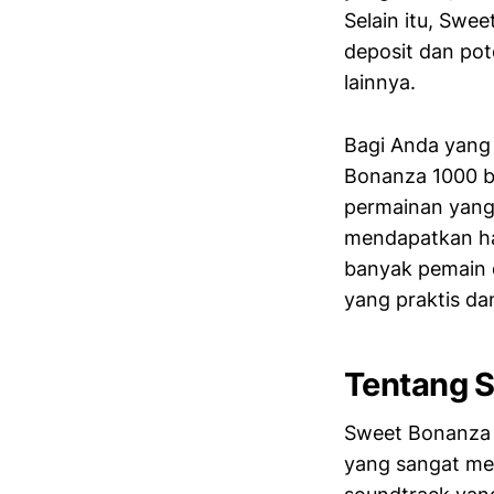
Selain itu, Swe
deposit dan pot
lainnya.
Bagi Anda yang
Bonanza 1000 bi
permainan yang 
mendapatkan ha
banyak pemain 
yang praktis da
Tentang 
Sweet Bonanza
yang sangat me