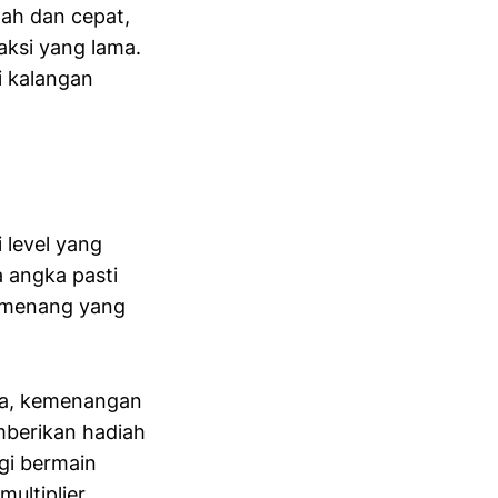
dah dan cepat,
ksi yang lama.
i kalangan
 level yang
a angka pasti
n menang yang
inya, kemenangan
emberikan hadiah
egi bermain
ultiplier.