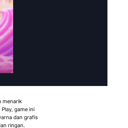
p menarik
Play, game ini
arna dan grafis
an ringan.