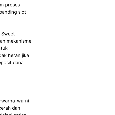
am proses
banding slot
, Sweet
f dan mekanisme
ntuk
ak heran jika
eposit dana
rwarna-warni
cerah dan