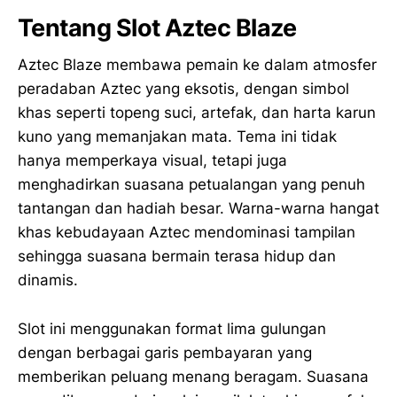
Tentang Slot Aztec Blaze
Aztec Blaze membawa pemain ke dalam atmosfer
peradaban Aztec yang eksotis, dengan simbol
khas seperti topeng suci, artefak, dan harta karun
kuno yang memanjakan mata. Tema ini tidak
hanya memperkaya visual, tetapi juga
menghadirkan suasana petualangan yang penuh
tantangan dan hadiah besar. Warna-warna hangat
khas kebudayaan Aztec mendominasi tampilan
sehingga suasana bermain terasa hidup dan
dinamis.
Slot ini menggunakan format lima gulungan
dengan berbagai garis pembayaran yang
memberikan peluang menang beragam. Suasana