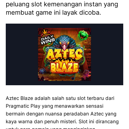
peluang slot kemenangan instan yang
membuat game ini layak dicoba.
Aztec Blaze adalah salah satu slot terbaru dari
Pragmatic Play yang menawarkan sensasi
bermain dengan nuansa peradaban Aztec yang
kaya warna dan penuh misteri. Slot ini dirancang