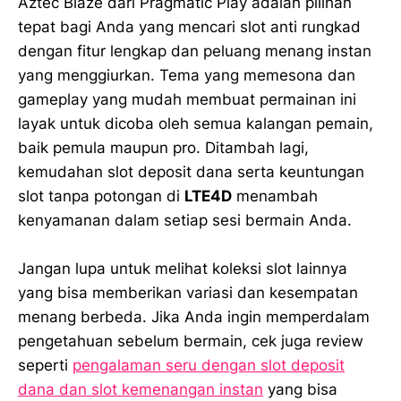
Aztec Blaze dari Pragmatic Play adalah pilihan
tepat bagi Anda yang mencari slot anti rungkad
dengan fitur lengkap dan peluang menang instan
yang menggiurkan. Tema yang memesona dan
gameplay yang mudah membuat permainan ini
layak untuk dicoba oleh semua kalangan pemain,
baik pemula maupun pro. Ditambah lagi,
kemudahan slot deposit dana serta keuntungan
slot tanpa potongan di
LTE4D
menambah
kenyamanan dalam setiap sesi bermain Anda.
Jangan lupa untuk melihat koleksi slot lainnya
yang bisa memberikan variasi dan kesempatan
menang berbeda. Jika Anda ingin memperdalam
pengetahuan sebelum bermain, cek juga review
seperti
pengalaman seru dengan slot deposit
dana dan slot kemenangan instan
yang bisa