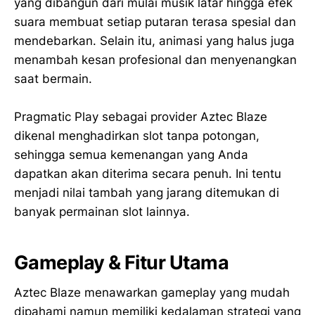
yang dibangun dari mulai musik latar hingga efek
suara membuat setiap putaran terasa spesial dan
mendebarkan. Selain itu, animasi yang halus juga
menambah kesan profesional dan menyenangkan
saat bermain.
Pragmatic Play sebagai provider Aztec Blaze
dikenal menghadirkan slot tanpa potongan,
sehingga semua kemenangan yang Anda
dapatkan akan diterima secara penuh. Ini tentu
menjadi nilai tambah yang jarang ditemukan di
banyak permainan slot lainnya.
Gameplay & Fitur Utama
Aztec Blaze menawarkan gameplay yang mudah
dipahami namun memiliki kedalaman strategi yang