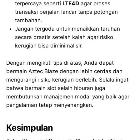
terpercaya seperti
LTE4D
agar proses
transaksi berjalan lancar tanpa potongan
tambahan.
Jangan tergoda untuk menaikkan taruhan
secara drastis setelah kalah agar risiko
kerugian bisa diminimalisir.
Dengan mengikuti tips di atas, Anda dapat
bermain Aztec Blaze dengan lebih cerdas dan
mengurangi risiko kerugian berlebih. Selalu ingat
bahwa bermain slot selain hiburan juga
membutuhkan manajemen modal yang baik agar
pengalaman tetap menyenangkan.
Kesimpulan