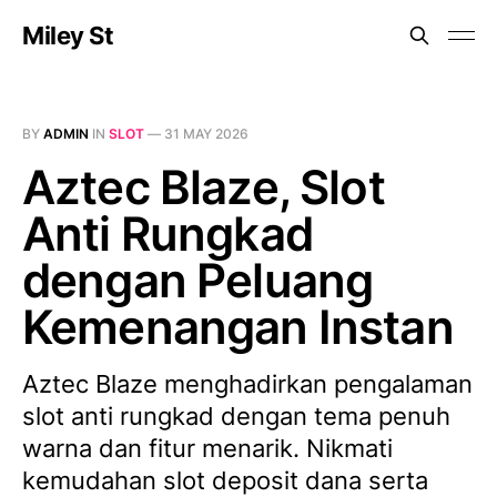
Miley St
BY
ADMIN
IN
SLOT
—
31 MAY 2026
Aztec Blaze, Slot
Anti Rungkad
dengan Peluang
Kemenangan Instan
Aztec Blaze menghadirkan pengalaman
slot anti rungkad dengan tema penuh
warna dan fitur menarik. Nikmati
kemudahan slot deposit dana serta