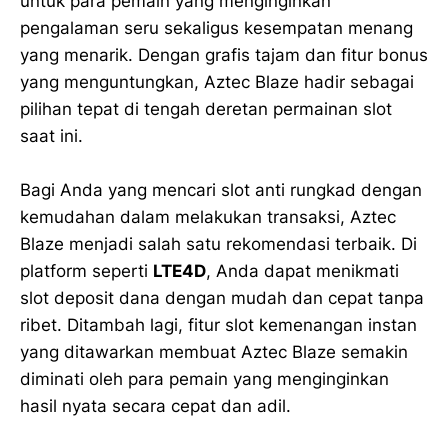
untuk para pemain yang menginginkan
pengalaman seru sekaligus kesempatan menang
yang menarik. Dengan grafis tajam dan fitur bonus
yang menguntungkan, Aztec Blaze hadir sebagai
pilihan tepat di tengah deretan permainan slot
saat ini.
Bagi Anda yang mencari slot anti rungkad dengan
kemudahan dalam melakukan transaksi, Aztec
Blaze menjadi salah satu rekomendasi terbaik. Di
platform seperti
LTE4D
, Anda dapat menikmati
slot deposit dana dengan mudah dan cepat tanpa
ribet. Ditambah lagi, fitur slot kemenangan instan
yang ditawarkan membuat Aztec Blaze semakin
diminati oleh para pemain yang menginginkan
hasil nyata secara cepat dan adil.