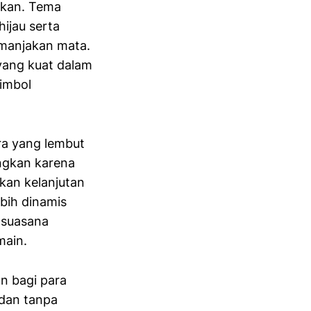
skan. Tema
hijau serta
manjakan mata.
yang kuat dalam
imbol
ra yang lembut
ngkan karena
kan kelanjutan
ebih dinamis
 suasana
main.
n bagi para
 dan tanpa