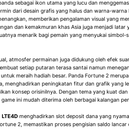
panda sebagai ikon utama yang lucu dan menggema
cermin dari desain grafis yang halus dan warna-warna 
nenangkan, memberikan pengalaman visual yang me
ngan dan kemakmuran khas Asia juga menjadi latar 
uatnya menarik bagi pemain yang menyukai simbol-s
sual, atmosfer permainan juga didukung oleh efek sua
membuat setiap putaran terasa santai namun menega
untuk meraih hadiah besar. Panda Fortune 2 merupa
ma, menghadirkan peningkatan fitur dan grafik yang l
lkan konsep orisinilnya. Dengan tema yang kuat dan
game ini mudah diterima oleh berbagai kalangan pe
i
LTE4D
menghadirkan slot deposit dana yang nyama
rtune 2, memastikan proses pengisian saldo lancar