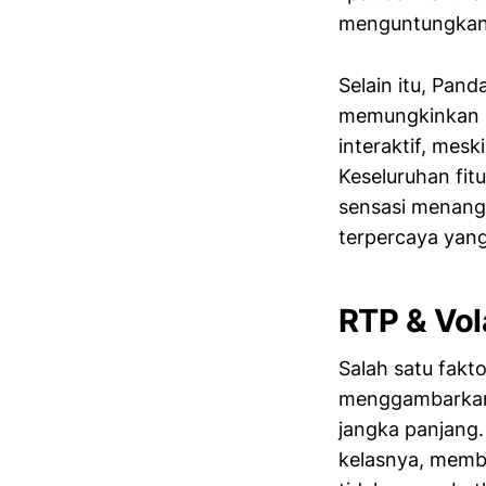
menguntungkan
Selain itu, Pan
memungkinkan p
interaktif, mesk
Keseluruhan fit
sensasi menang
terpercaya yan
RTP & Vola
Salah satu fakt
menggambarkan 
jangka panjang.
kelasnya, membe