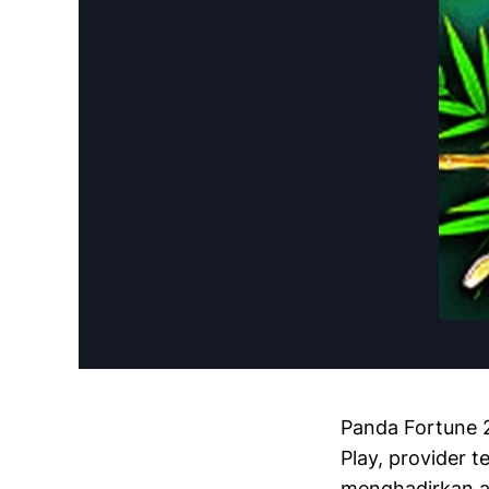
Panda Fortune 2
Play, provider 
menghadirkan a