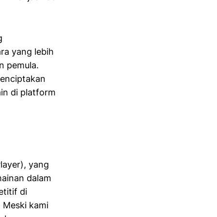
g
a yang lebih
in pemula.
menciptakan
n di platform
layer), yang
mainan dalam
itif di
. Meski kami