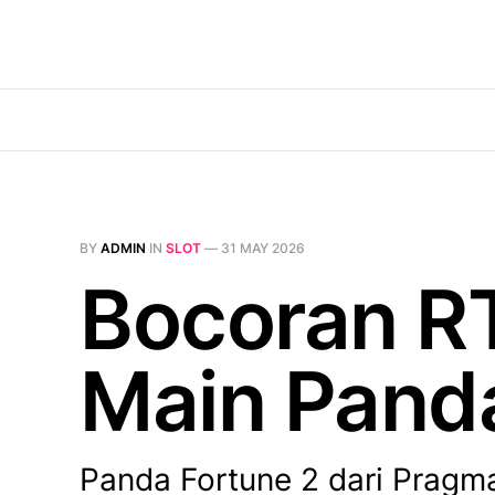
BY
ADMIN
IN
SLOT
—
31 MAY 2026
Bocoran RTP
Main Panda
Panda Fortune 2 dari Pragm