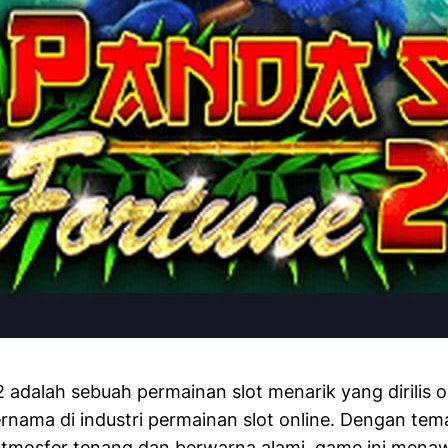
 adalah sebuah permainan slot menarik yang dirilis 
ternama di industri permainan slot online. Dengan tem
tmosfer tenang dan berwarna alami, game ini menaw