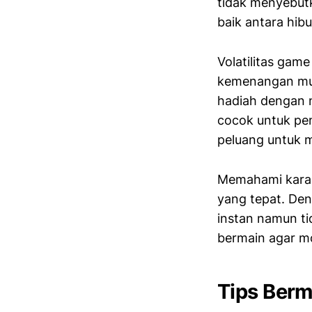
tidak menyebutk
baik antara hi
Volatilitas game
kemenangan mung
hadiah dengan ni
cocok untuk pe
peluang untuk 
Memahami karakt
yang tepat. D
instan namun ti
bermain agar m
Tips Berm